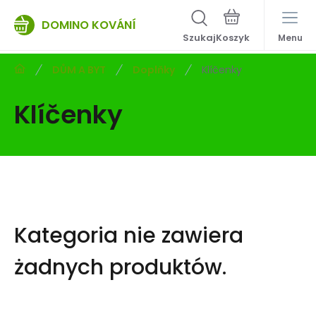
DOMINO KOVÁNÍ
Szukaj
Menu
DŮM A BYT
Doplňky
Klíčenky
Klíčenky
Kategoria nie zawiera
żadnych produktów.