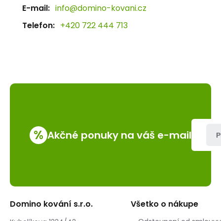
E-mail:
info@domino-kovani.cz
Telefon:
+420 722 444 713
%
Akčné ponuky na váš e-mail
P
Domino kování s.r.o.
Všetko o nákupe