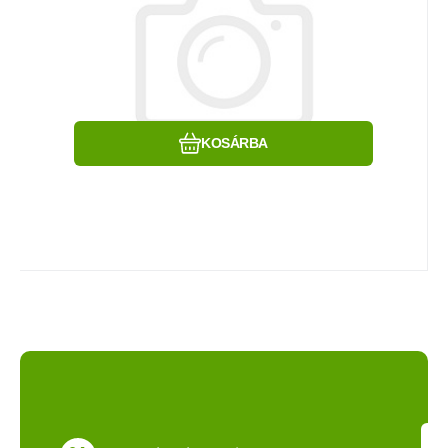
Hasonlítsa össze
Kedvenc
KOSÁRBA