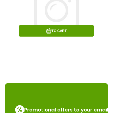
Compare
Favorite
TO CART
%
Promotional offers to your email