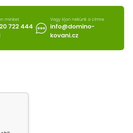
on minket
Vagy írjon nekünk a címre
20 722 444
info@domino-
3
kovani.cz