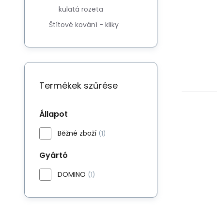
kulatá rozeta
Štítové kování - kliky
Termékek szűrése
Állapot
Běžné zboží
(1)
Gyártó
DOMINO
(1)