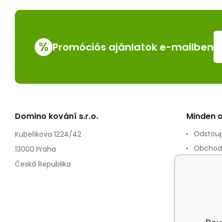
%
Promóciós ajánlatok e-mailben
Domino kování s.r.o.
Minden a
Odstoup
Kubelíkova 1224/42
Obchod
13000 Praha
Zpracov
Česká Republika
Reklam
Splátko
Doprav