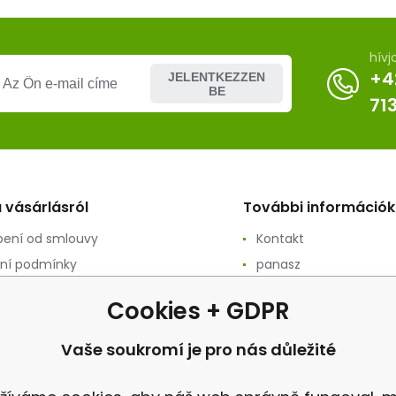
hívj
+4
JELENTKEZZEN
BE
71
 vásárlásról
További információk
ení od smlouvy
Kontakt
ní podmínky
panasz
ání osobních údajů
Felülvizsgálat
Cookies + GDPR
ační podmínky
vý prodej
Vaše soukromí je pro nás důležité
a