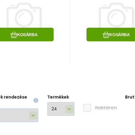
Black/White
Black/White
Hasonlítsa össze
Kedvenc
Hasonlítsa össz
Kedvenc
KOSÁRBA
KOSÁRBA
ek rendezése
Termékek
Brut
Raktáron