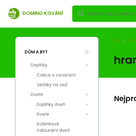
DOMINO KOVÁNÍ
KO
DŮM A BYT
hra
Doplňky
Číslice a označení
Věšáky na zeď
Dveře
Nejpr
Doplňky dveří
Dveře
Koženkové
Kód:
Szál. kód:
EAN:
i700_5908211499376
5908211499376
5908211499376
čalounění dveří
Skladem
DOMINO
DO
5 131.53
HUF
Klamka AXE-QR