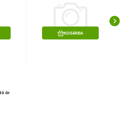
Black/White
e
Hasonlítsa össze
Kedvenc
KOSÁRBA
tó ár