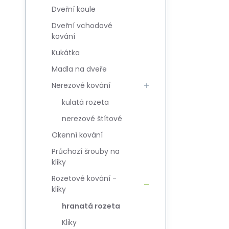
Dveřní koule
Dveřní vchodové
kování
Kukátka
Madla na dveře
Nerezové kování
kulatá rozeta
nerezové štítové
Okenní kování
Průchozí šrouby na
kliky
Rozetové kování -
kliky
hranatá rozeta
Kliky