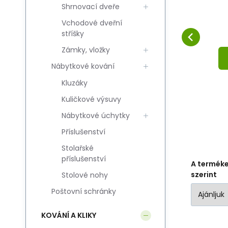
Shrnovací dveře
Black/White
Hasonlítsa össze
Kedvenc
KOSÁRBA
Vchodové dveřní
stříšky
Zámky, vložky
Nábytkové kování
Kluzáky
Kuličkové výsuvy
Nábytkové úchytky
Příslušenství
Stolařské
příslušenství
A termék
szerint
Stolové nohy
Poštovní schránky
KOVÁNÍ A KLIKY