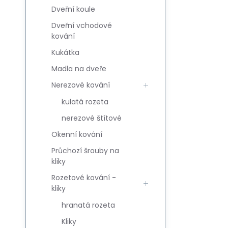
Dveřní koule
Dveřní vchodové
kování
Kukátka
Madla na dveře
Nerezové kování
kulatá rozeta
nerezové štítové
Okenní kování
Průchozí šrouby na
kliky
Rozetové kování -
kliky
hranatá rozeta
Kliky