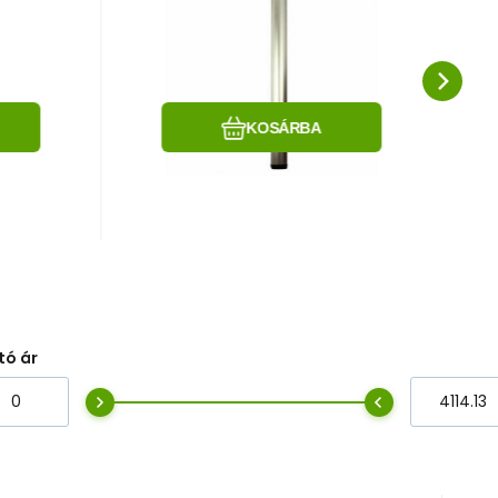
x3,
rurowa 710 mm
satyna
e
Hasonlítsa össze
Kedvenc
KOSÁRBA
tó ár