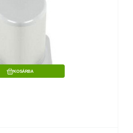
Hasonlítsa össze
Kedvenc
KOSÁRBA