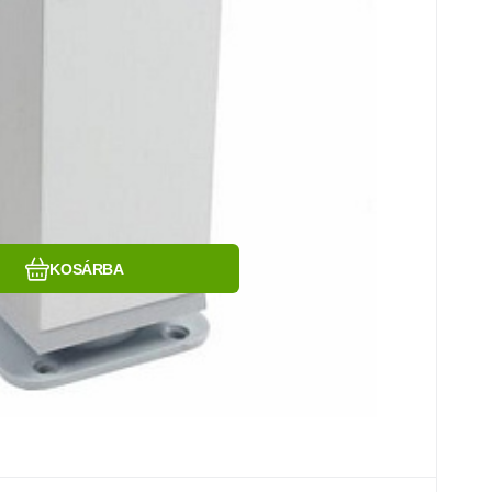
Hasonlítsa össze
Kedvenc
KOSÁRBA