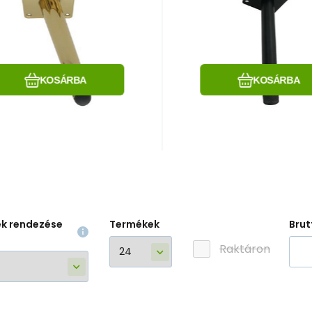
złoty błyszczący
180, płyta 60x60
PREMIUM
fi20 czarna
Hasonlítsa össze
Kedvenc
Hasonlítsa össz
Kedvenc
KOSÁRBA
KOSÁRBA
ek rendezése
Termékek
Brut
Raktáron