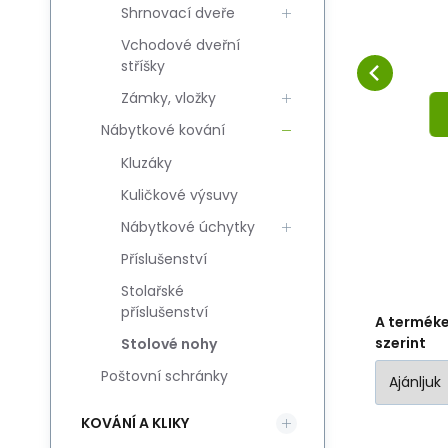
Shrnovací dveře
NAL60
Hasonlítsa össze
Kedvenc
KOSÁRBA
Vchodové dveřní
stříšky
Zámky, vložky
Nábytkové kování
Kluzáky
Kuličkové výsuvy
Nábytkové úchytky
Příslušenství
Stolařské
příslušenství
A termék
szerint
Stolové nohy
Poštovní schránky
KOVÁNÍ A KLIKY