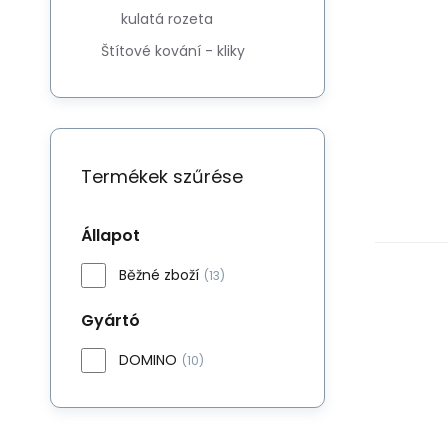
kulatá rozeta
Štítové kování - kliky
Termékek szűrése
Állapot
Běžné zboží
(13)
Gyártó
DOMINO
(10)