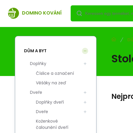
DOMINO KOVÁNÍ
DŮ
DŮM A BYT
Sto
Doplňky
Číslice a označení
Věšáky na zeď
Dveře
Nejpr
Doplňky dveří
Dveře
Koženkové
Kód:
Szál. kód:
EAN:
i700_5908211441610
5908211441610
5908211441610
čalounění dveří
Skladem
DOMINO
736.32
HUF
a
U Noga N60-R M4