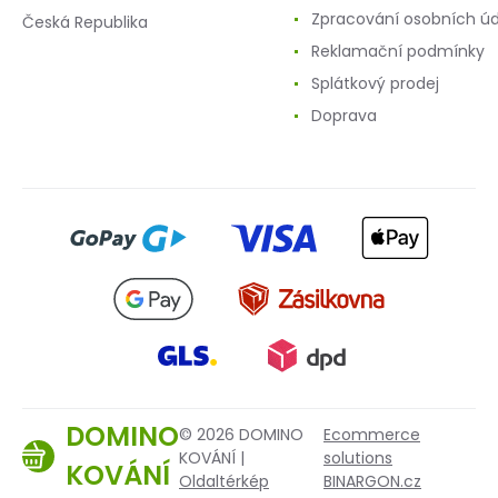
Zpracování osobních ú
Česká Republika
Reklamační podmínky
Splátkový prodej
Doprava
DOMINO
© 2026 DOMINO
Ecommerce
KOVÁNÍ |
solutions
KOVÁNÍ
Oldaltérkép
BINARGON.cz