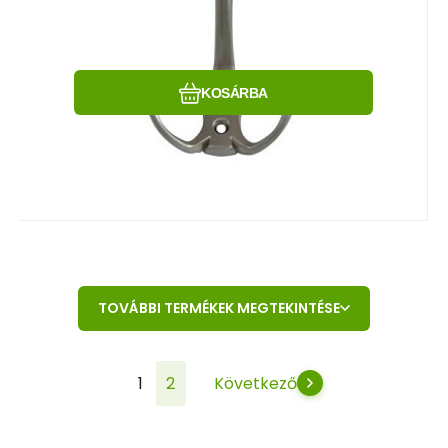
Hasonlítsa össze
Kedvenc
KOSÁRBA
TOVÁBBI TERMÉKEK MEGTEKINTÉSE
1
2
Következő