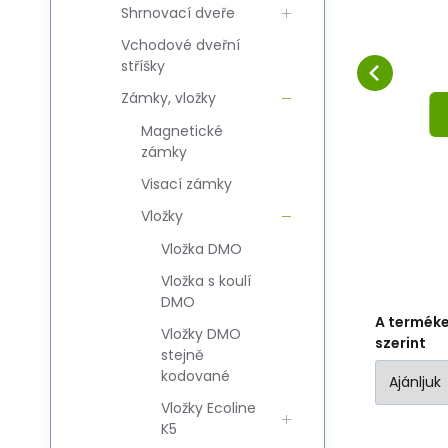
y
Shrnovací dveře
PZ prawy Z214
Hasonlítsa össze
Kedvenc
KOSÁRBA
Vchodové dveřní
stříšky
Zámky, vložky
Magnetické
zámky
Visací zámky
Vložky
Vložka DMO
Vložka s koulí
DMO
A termék
Vložky DMO
szerint
stejně
kodované
Vložky Ecoline
K5