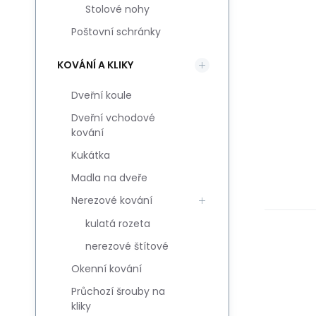
Stolové nohy
Poštovní schránky
KOVÁNÍ A KLIKY
Dveřní koule
Dveřní vchodové
kování
Kukátka
Madla na dveře
Nerezové kování
kulatá rozeta
nerezové štítové
Okenní kování
Průchozí šrouby na
kliky