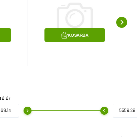
duży
bramowy prawy BB
Z110
e
Hasonlítsa össze
Kedvenc
KOSÁRBA
tó ár