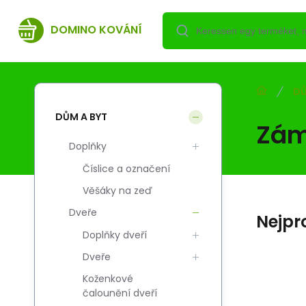
DOMINO KOVÁNÍ
DŮ
DŮM A BYT
Zám
Doplňky
Číslice a označení
Věšáky na zeď
Dveře
Nejpr
Doplňky dveří
Dveře
Koženkové
Kód:
Szál. kód:
EAN:
i700_5908278400612
5908278400612
5908278400612
čalounění dveří
Skladem
2 450.92
HUF
4
Zamek JANIA 72/55
Z