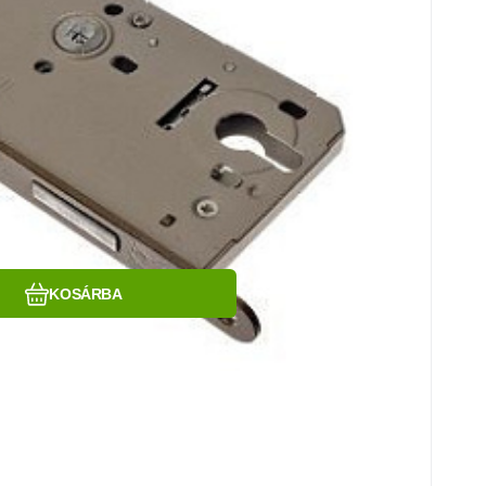
Hasonlítsa össze
Kedvenc
KOSÁRBA