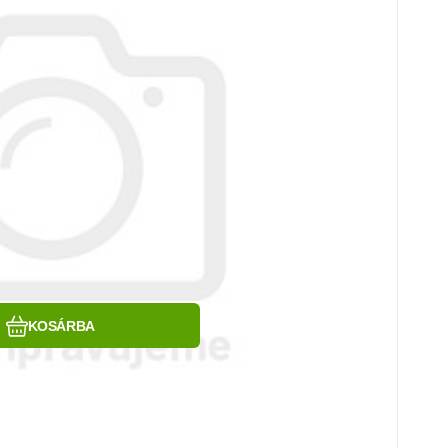
Hasonlítsa össze
Kedvenc
KOSÁRBA