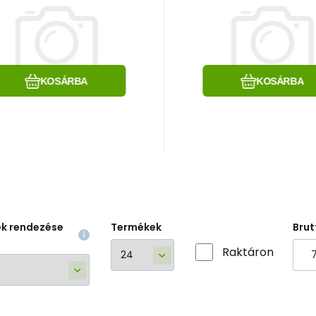
BB Z079
wp.bezkluczowy 
J.Z074
Hasonlítsa össze
Kedvenc
Hasonlítsa össz
Kedvenc
KOSÁRBA
KOSÁRBA
ek rendezése
Termékek
Brut
Raktáron