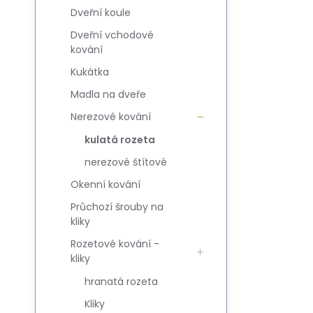
Dveřní koule
Dveřní vchodové
kování
Kukátka
Madla na dveře
Nerezové kování
kulatá rozeta
nerezové štítové
Okenní kování
Průchozí šrouby na
kliky
Rozetové kování -
kliky
hranatá rozeta
Kliky