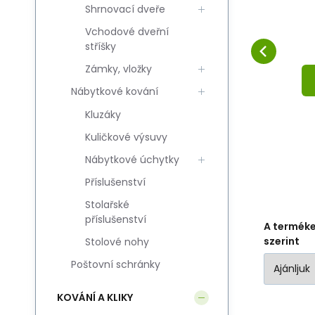
-
Shrnovací dveře
podklamkowa slim-
p
Hasonlítsa össze
Kedvenc
QR INX
KOSÁRBA
Vchodové dveřní
stříšky
Zámky, vložky
Nábytkové kování
Kluzáky
Kuličkové výsuvy
Nábytkové úchytky
Příslušenství
Stolařské
příslušenství
A termék
szerint
Stolové nohy
Poštovní schránky
KOVÁNÍ A KLIKY