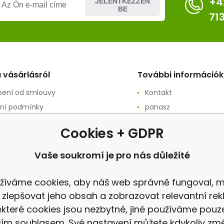
+4
JELENTKEZZEN
BE
71
 vásárlásról
További információk
ení od smlouvy
Kontakt
ní podmínky
panasz
ání osobních údajů
Felülvizsgálat
Cookies + GDPR
ační podmínky
vý prodej
Vaše soukromí je pro nás důležité
a
žíváme cookies, aby náš web správně fungoval, m
 zlepšovat jeho obsah a zobrazovat relevantní rek
které cookies jsou nezbytné, jiné používáme pouz
ím souhlasem. Své nastavení můžete kdykoliv změ