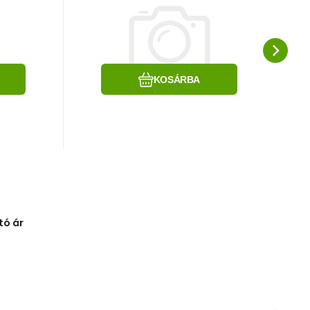
im-
podklamkowa slim-
QR INX
e
Hasonlítsa össze
Kedvenc
KOSÁRBA
tó ár