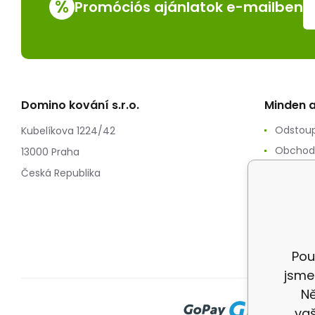
%
Promóciós ajánlatok e-mailben
Domino kování s.r.o.
Minden a
Odstoup
Kubelíkova 1224/42
Obchod
13000 Praha
Zpracov
Česká Republika
Reklam
Splátko
Doprav
Pou
jsme
Ně
vaš