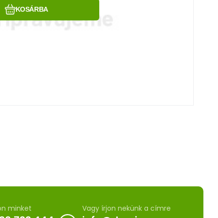
KOSÁRBA
on minket
Vagy írjon nekünk a címre