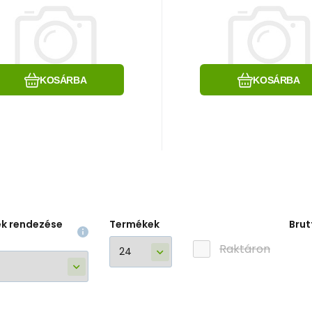
odklamkowa slim-
podklamkowa sl
QR INX
QR INX
Hasonlítsa össze
Kedvenc
Hasonlítsa össz
Kedvenc
KOSÁRBA
KOSÁRBA
ek rendezése
Termékek
Brut
Raktáron