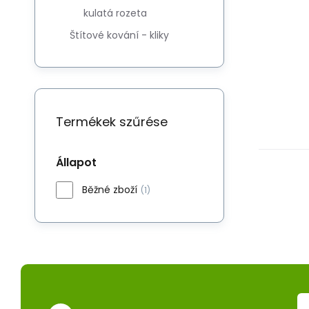
kulatá rozeta
Štítové kování - kliky
Termékek szűrése
Állapot
Běžné zboží
(1)