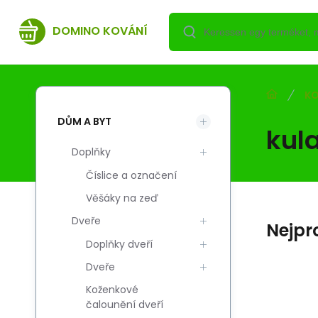
DOMINO KOVÁNÍ
KO
DŮM A BYT
kul
Doplňky
Číslice a označení
Věšáky na zeď
Dveře
Nejpr
Doplňky dveří
Dveře
Koženkové
Kód:
Szál. kód:
EAN:
i700_5908211470061
5908211470061
5908211470061
čalounění dveří
Skladem
0
HUF
CZ Rozeta