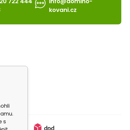
20 722 444
info@domino-
3
kovani.cz
ohli
lamu.
e s
nit.