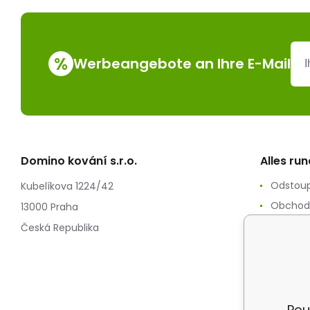
%
Werbeangebote an Ihre E-Mail
Domino kování s.r.o.
Alles ru
Odstoup
Kubelíkova 1224/42
Obchod
13000 Praha
Zpracov
Česká Republika
Reklam
Splátko
Doprav
Pou