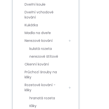
Dveřní koule
Dveřní vchodové
kování
Kukátka
Madla na dveře
Nerezové kování
kulatá rozeta
nerezové štítové
Okenní kování
Průchozí šrouby na
kliky
Rozetové kování -
kliky
hranatá rozeta
Kliky