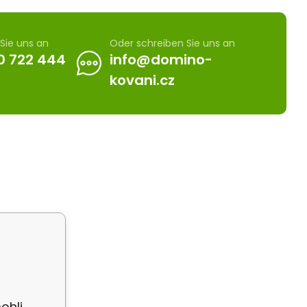
Sie uns an
Oder schreiben Sie uns an
0 722 444
info@domino-
kovani.cz
ohli