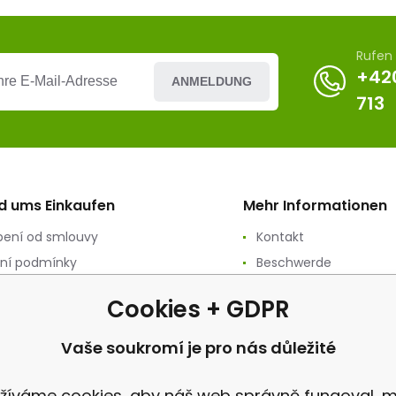
Rufen 
+42
ANMELDUNG
713
nd ums Einkaufen
Mehr Informationen
ení od smlouvy
Kontakt
ní podmínky
Beschwerde
ání osobních údajů
Rezension
Cookies + GDPR
ační podmínky
vý prodej
Vaše soukromí je pro nás důležité
a
žíváme cookies, aby náš web správně fungoval, m