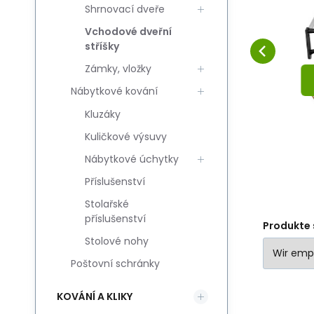
T
RABATT
Shrnovací dveře
150x80 cm
DASZEK ŚCIENNY
DA
a
zadaszenie osłona
Vergleichen Sie
Favorit
OSŁANIAJĄCY WEJŚCIE
WE
Vchodové dveřní
poliwęglan
IN DEN KORB
stříšky
Dedykowany do montażu
mo
MultiGarden
Zámky, vložky
nad drzwiami wejściowymi
we
Zabezpiecza wejśc
we
Nábytkové kování
Kluzáky
Kuličkové výsuvy
Nábytkové úchytky
Příslušenství
Stolařské
příslušenství
Produkte 
Stolové nohy
Poštovní schránky
KOVÁNÍ A KLIKY