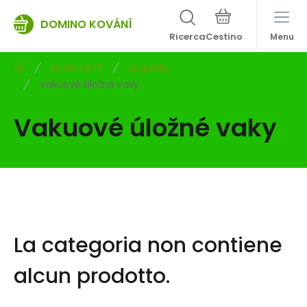
DOMINO KOVÁNÍ
Ricerca
Menu
DŮM A BYT
Doplňky
Vakuové úložné vaky
Vakuové úložné vaky
La categoria non contiene
alcun prodotto.