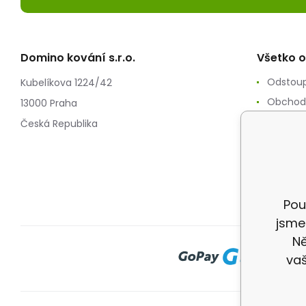
Domino kování s.r.o.
Všetko 
Odstoup
Kubelíkova 1224/42
Obchod
13000 Praha
Zpracov
Česká Republika
Reklam
Splátko
Doprav
Pou
jsme
Ně
vaš