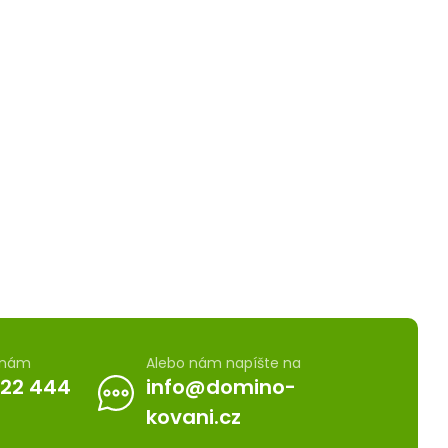
 nám
Alebo nám napíšte na
722 444
info@domino-
kovani.cz