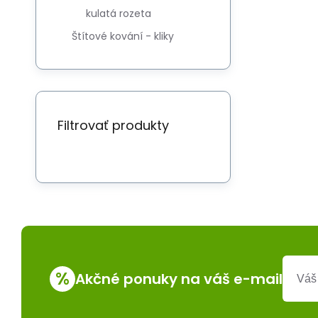
kulatá rozeta
Štítové kování - kliky
Filtrovať produkty
%
Akčné ponuky na váš e-mail