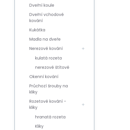
Dveřní koule
Dveřní vchodové
kování
Kukátka
Madla na dveře
Nerezové kování
kulatá rozeta
nerezové štítové
Okenní kování
Průchozí šrouby na
kliky
Rozetové kování -
kliky
hranatá rozeta
Kliky