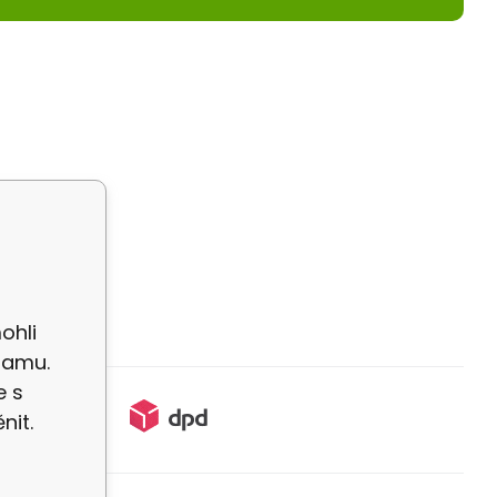
ohli
lamu.
e s
nit.