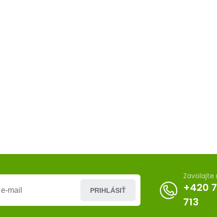
Zavolajte
+420 
PRIHLÁSIŤ
713