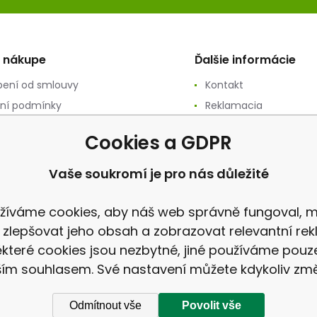
o nákupe
Ďalšie informácie
ení od smlouvy
Kontakt
ní podmínky
Reklamacia
ání osobních údajů
recenzia
Cookies a GDPR
ační podmínky
vý prodej
Vaše soukromí je pro nás důležité
a
žíváme cookies, aby náš web správně fungoval, m
 zlepšovat jeho obsah a zobrazovat relevantní rek
které cookies jsou nezbytné, jiné používáme pouz
ím souhlasem. Své nastavení můžete kdykoliv změ
Odmítnout vše
Povolit vše