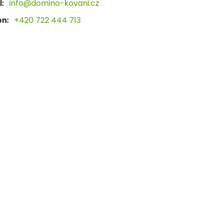
:
info@domino-kovani.cz
on:
+420 722 444 713