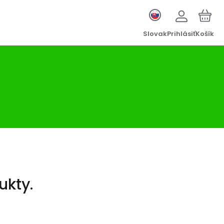
Slovak
Prihlásiť
Košík
ukty.