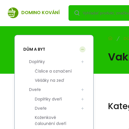
DOMINO KOVÁNÍ
DŮ
DŮM A BYT
Vak
Doplňky
Číslice a označení
Věšáky na zeď
Dveře
Doplňky dveří
Kate
Dveře
Koženkové
čalounění dveří