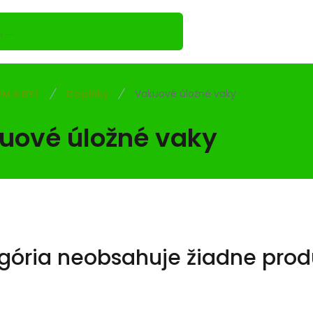
M A BYT
Doplňky
Vakuové úložné vaky
uové úložné vaky
gória neobsahuje žiadne prod