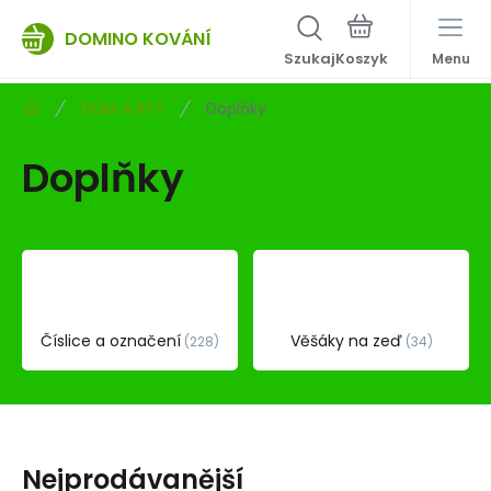
DOMINO KOVÁNÍ
Szukaj
Menu
DŮM A BYT
Doplňky
Doplňky
Číslice a označení
Věšáky na zeď
228
34
Nejprodávanější