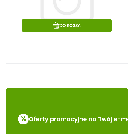
Porównać
Ulubiony
DO KOSZA
%
Oferty promocyjne na Twój e-mai