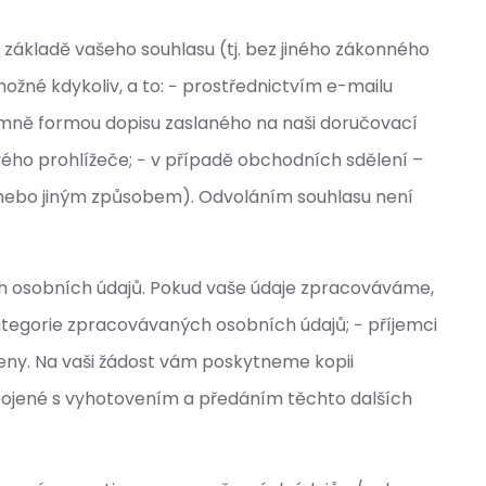
základě vašeho souhlasu (tj. bez jiného zákonného
ožné kdykoliv, a to: − prostřednictvím e-mailu
semně formou dopisu zaslaného na naši doručovací
ého prohlížeče; − v případě obchodních sdělení –
 nebo jiným způsobem). Odvoláním souhlasu není
ch osobních údajů. Pokud vaše údaje zpracováváme,
tegorie zpracovávaných osobních údajů; − příjemci
eny. Na vaši žádost vám poskytneme kopii
pojené s vyhotovením a předáním těchto dalších