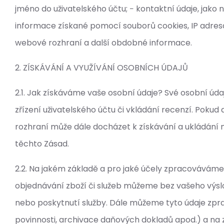
jméno do uživatelského účtu; − kontaktní údaje, jako n
informace získané pomocí souborů cookies, IP adresa 
webové rozhraní a další obdobné informace.
2. ZÍSKÁVÁNÍ A VYUŽÍVÁNÍ OSOBNÍCH ÚDAJŮ
2.1. Jak získáváme vaše osobní údaje? Své osobní úd
zřízení uživatelského účtu či vkládání recenzí. Pokud
rozhraní může dále docházet k získávání a ukládání 
těchto Zásad.
2.2. Na jakém základě a pro jaké účely zpracovávám
objednávání zboží či služeb můžeme bez vašeho výsl
nebo poskytnutí služby. Dále můžeme tyto údaje zp
povinnosti, archivace daňových dokladů apod.) a na