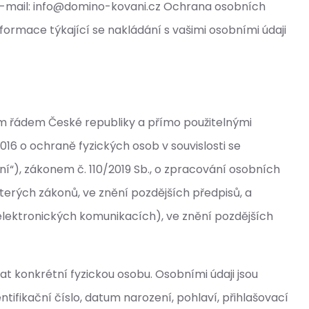
ní e-mail: info@domino-kovani.cz Ochrana osobních
nformace týkající se nakládání s vašimi osobními údaji
vním řádem České republiky a přímo použitelnými
16 o ochraně fyzických osob v souvislosti se
í“), zákonem č. 110/2019 Sb., o zpracování osobních
terých zákonů, ve znění pozdějších předpisů, a
elektronických komunikacích), ve znění pozdějších
vat konkrétní fyzickou osobu. Osobními údaji jsou
entifikační číslo, datum narození, pohlaví, přihlašovací