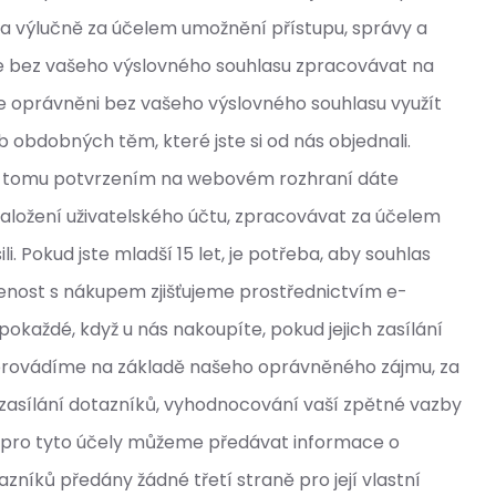
a výlučně za účelem umožnění přístupu, správy a
e bez vašeho výslovného souhlasu zpracovávat na
me oprávněni bez vašeho výslovného souhlasu využít
obdobných těm, které jste si od nás objednali.
m k tomu potvrzením na webovém rozhraní dáte
aložení uživatelského účtu, zpracovávat za účelem
. Pokud jste mladší 15 let, je potřeba, aby souhlas
jenost s nákupem zjišťujeme prostřednictvím e-
každé, když u nás nakoupíte, pokud jejich zasílání
provádíme na základě našeho oprávněného zájmu, za
o zasílání dotazníků, vyhodnocování vaší zpětné vazby
u pro tyto účely můžeme předávat informace o
níků předány žádné třetí straně pro její vlastní