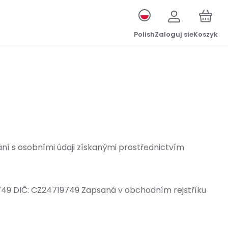
Polish
Zaloguj sie
Koszyk
ání s osobními údaji získanými prostřednictvím
19 749 DIČ: CZ24719749 Zapsaná v obchodním rejstříku