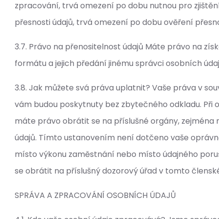
zpracování, trvá omezení po dobu nutnou pro zjištěn
přesnosti údajů, trvá omezení po dobu ověření přesno
3.7. Právo na přenositelnost údajů Máte právo na zís
formátu a jejich předání jinému správci osobních údaj
3.8. Jak můžete svá práva uplatnit? Vaše práva v sou
vám budou poskytnuty bez zbytečného odkladu. Při 
máte právo obrátit se na příslušné orgány, zejména
údajů. Tímto ustanovením není dotčeno vaše oprávně
místo výkonu zaměstnání nebo místo údajného poruš
se obrátit na příslušný dozorový úřad v tomto člensk
SPRÁVA A ZPRACOVÁNÍ OSOBNÍCH ÚDAJŮ