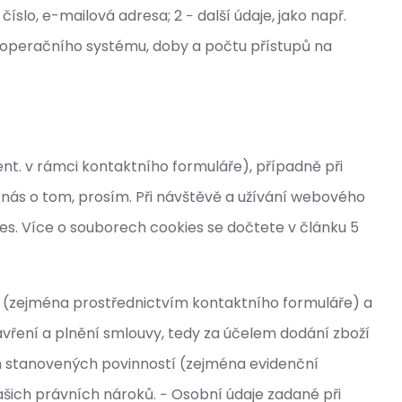
íslo, e-mailová adresa; 2 − další údaje, jako např.
 a operačního systému, doby a počtu přístupů na
nt. v rámci kontaktního formuláře), případně při
e nás o tom, prosím. Při návštěvě a užívání webového
s. Více o souborech cookies se dočtete v článku 5
í (zejména prostřednictvím kontaktního formuláře) a
ření a plnění smlouvy, tedy za účelem dodání zboží
m stanovených povinností (zejména evidenční
šich právních nároků. − Osobní údaje zadané při