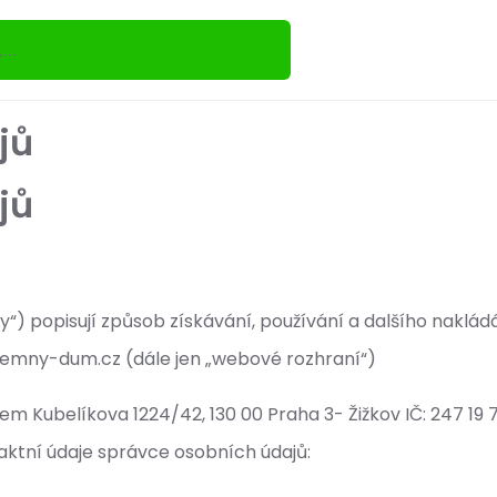
jů
jů
“) popisují způsob získávání, používání a dalšího naklád
emny-dum.cz (dále jen „webové rozhraní“)
ídlem Kubelíkova 1224/42, 130 00 Praha 3- Žižkov IČ: 247 
aktní údaje správce osobních údajů: