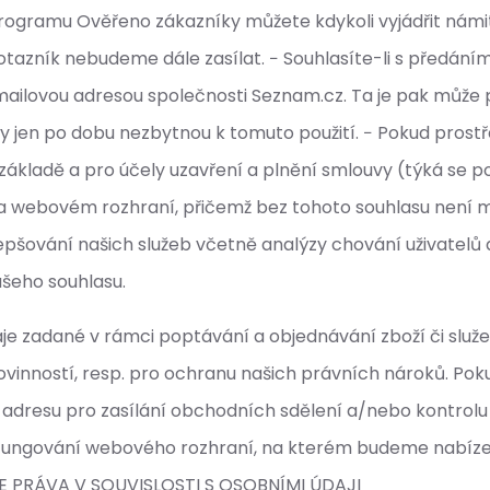
i programu Ověřeno zákazníky můžete kdykoli vyjádřit ná
otazník nebudeme dále zasílat. − Souhlasíte-li s předán
ailovou adresou společnosti Seznam.cz. Ta je pak může p
y jen po dobu nezbytnou k tomuto použití. − Pokud pros
základě a pro účely uzavření a plnění smlouvy (týká se
é na webovém rozhraní, přičemž bez tohoto souhlasu není
pšování našich služeb včetně analýzy chování uživatelů a
ašeho souhlasu.
aje zadané v rámci poptávání a objednávání zboží či slu
ovinností, resp. pro ochranu našich právních nároků. Po
dresu pro zasílání obchodních sdělení a/nebo kontrolu a
fungování webového rozhraní, na kterém budeme nabízet 
VAŠE PRÁVA V SOUVISLOSTI S OSOBNÍMI ÚDAJI