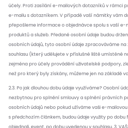
účely. Proti zasílání e-mailových dotazníků v rámc
e-mailu s dotazníkem. V případě vaší námitky vám d
přepošleme informace o objednávce spolu s vaší e-m
produktů a služeb. Předané osobní údaje budou držen
osobních údajů, tyto osobní údaje zpracováváme na 
souhlasu (který udělujete v příslušné liště umístěn
zejména pro účely provádění uživatelské podpory, zle
než pro který byly získány, můžeme jen na základě v
2.3. Po jak dlouhou dobu údaje využíváme? Osobní úd
nezbytnou pro splnění smlouvy a splnění právních p
osobních údajů nebo pokud užíváme vaši e-mailovou a
s předchozím článkem, budou údaje využity po dobu 
objednali, event. po dobu uvedenou v souhlasu. 3. 