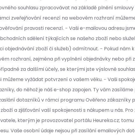
ovného souhlasu zpracovávat na základě plnění smlouvy 
v rámci zveřejňování recenzí na webovém rozhraní můžem
ověřování pravosti recenzí. − Vaši e-mailovou adresu js
chodních sdělení týkajících se našeho zboží nebo služeb 
ámci objednávání zboží či služeb) odmítnout. − Pokud ná
m rozhraní, zejména při vyplnění objednávky nebo při z
adně za dalšími účely, se kterými jste výslovně souhlasili
si můžeme vyžádat potvrzení o vašem věku. − Vaši spoko
íky, do něhož je náš e-shop zapojen. Ty vám zasíláme po
zaslání dotazníků v rámci programu Ověřeno zákazníky 
zboží a zjišťování vaší spokojenosti s nákupem u nás. Pr
vatele, kterým je provozovatel portálu Heureka.cz; tom
u. Vaše osobní údaje nejsou při zasílání emailových dotaz