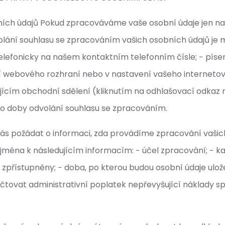
ních údajů Pokud zpracováváme vaše osobní údaje jen na 
lání souhlasu se zpracováním vašich osobních údajů je m
telefonicky na našem kontaktním telefonním čísle; − pí
ní webového rozhraní nebo v nastavení vašeho internetov
jícím obchodní sdělení (kliknutím na odhlašovací odkaz
o doby odvolání souhlasu se zpracováním.
nás požádat o informaci, zda provádíme zpracování vaši
ména k následujícím informacím: − účel zpracování; − ka
zpřístupněny; − doba, po kterou budou osobní údaje ulož
tovat administrativní poplatek nepřevyšující náklady s