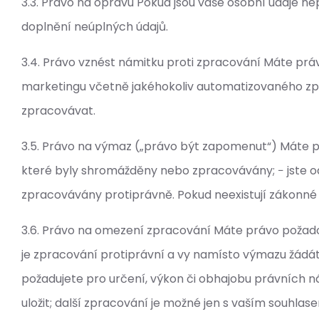
3.3. Právo na opravu Pokud jsou vaše osobní údaje 
doplnění neúplných údajů.
3.4. Právo vznést námitku proti zpracování Máte prá
marketingu včetně jakéhokoliv automatizovaného zpr
zpracovávat.
3.5. Právo na výmaz („právo být zapomenut“) Máte pr
které byly shromážděny nebo zpracovávány; − jste odv
zpracovávány protiprávně. Pokud neexistují zákonné 
3.6. Právo na omezení zpracování Máte právo požado
je zpracování protiprávní a vy namísto výmazu žádát
požadujete pro určení, výkon či obhajobu právních n
uložit; další zpracování je možné jen s vaším souhl