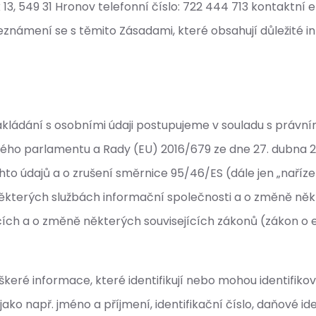
ek 13, 549 31 Hronov telefonní číslo: 722 444 713 kontakt
seznámení se s těmito Zásadami, které obsahují důležité i
ři nakládání s osobními údaji postupujeme v souladu s prá
ého parlamentu a Rady (EU) 2016/679 ze dne 27. dubna 20
 údajů a o zrušení směrnice 95/46/ES (dále jen „nařízen
některých službách informační společnosti a o změně něk
ích a o změně některých souvisejících zákonů (zákon o 
eškeré informace, které identifikují nebo mohou identifiko
 jako např. jméno a příjmení, identifikační číslo, daňové id