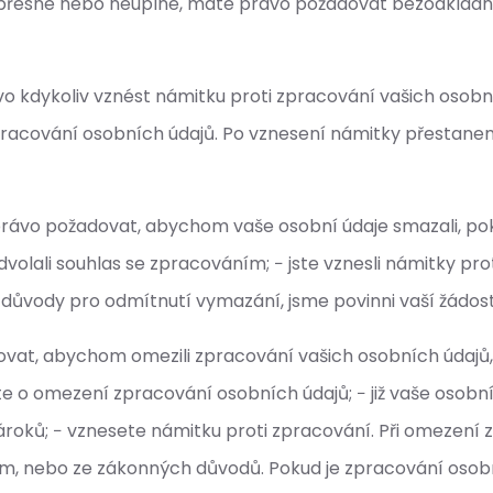
nepřesné nebo neúplné, máte právo požadovat bezodkladn
vo kdykoliv vznést námitku proti zpracování vašich oso
acování osobních údajů. Po vznesení námitky přestaneme
ávo požadovat, abychom vaše osobní údaje smazali, pokud
olali souhlas se zpracováním; − jste vznesli námitky pro
důvody pro odmítnutí vymazání, jsme povinni vaší žádost
vat, abychom omezili zpracování vašich osobních údajů, 
e o omezení zpracování osobních údajů; − již vaše osobní
ároků; − vznesete námitku proti zpracování. Při omezení
asem, nebo ze zákonných důvodů. Pokud je zpracování oso