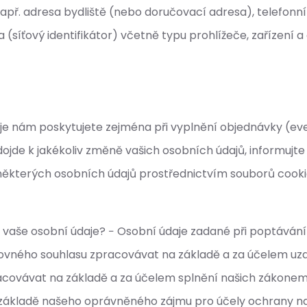
apř. adresa bydliště (nebo doručovací adresa), telefonní č
(síťový identifikátor) včetně typu prohlížeče, zařízení
aje nám poskytujete zejména při vyplnění objednávky (eve
 dojde k jakékoliv změně vašich osobních údajů, informujt
některých osobních údajů prostřednictvím souborů cookie
e vaše osobní údaje? − Osobní údaje zadané při poptáván
ovného souhlasu zpracovávat na základě a za účelem uzav
racovávat na základě a za účelem splnění našich zákone
 základě našeho oprávněného zájmu pro účely ochrany na