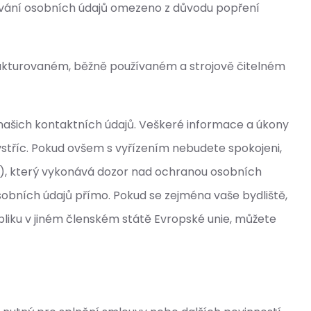
cování osobních údajů omezeno z důvodu popření
strukturovaném, běžně používaném a strojově čitelném
m našich kontaktních údajů. Veškeré informace a úkony
tříc. Pokud ovšem s vyřízením nebudete spokojeni,
z), který vykonává dozor nad ochranou osobních
bních údajů přímo. Pokud se zejména vaše bydliště,
iku v jiném členském státě Evropské unie, můžete