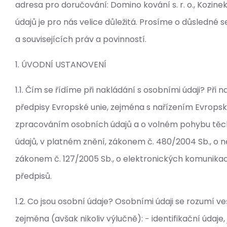
adresa pro doručování: Domino kování s. r. o., Kozin
údajů je pro nás velice důležitá. Prosíme o důsledné 
a souvisejících práv a povinností.
1. ÚVODNÍ USTANOVENÍ
1.1. Čím se řídíme při nakládání s osobními údaji? P
předpisy Evropské unie, zejména s nařízením Evropsk
zpracováním osobních údajů a o volném pohybu těchto
údajů, v platném znění, zákonem č. 480/2004 Sb., o 
zákonem č. 127/2005 Sb., o elektronických komunikac
předpisů.
1.2. Co jsou osobní údaje? Osobními údaji se rozumí v
zejména (avšak nikoliv výlučně): − identifikační údaje,