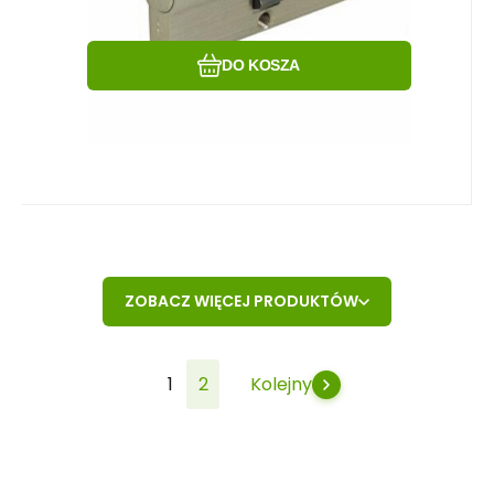
DO KOSZA
ZOBACZ WIĘCEJ PRODUKTÓW
1
2
Kolejny