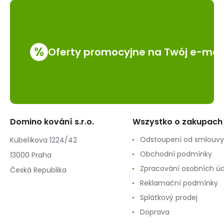
%
Oferty promocyjne na Twój e-mai
Domino kování s.r.o.
Wszystko o zakupach
Odstoupení od smlouvy
Kubelíkova 1224/42
Obchodní podmínky
13000 Praha
Zpracování osobních ú
Česká Republika
Reklamační podmínky
Splátkový prodej
Doprava