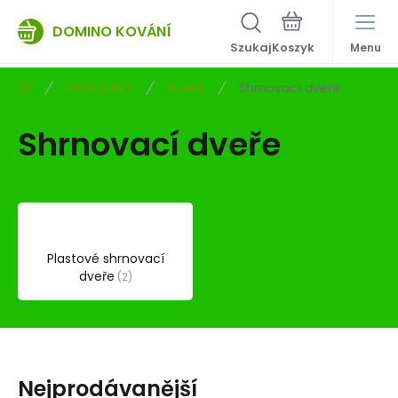
DOMINO KOVÁNÍ
Szukaj
Menu
DŮM A BYT
Dveře
Shrnovací dveře
Shrnovací dveře
Plastové shrnovací
dveře
2
Nejprodávanější