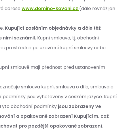
vé adrese
www.domino-kovani.cz
(dále rovněž jen
le.
Kupující zasláním objednávky a dále též
 nimi seznámil.
Kupní smlouva, tj. obchodní
 bezprostředně po uzavření kupní smlouvy nebo
kupní smlouvě mají přednost před ustanovením
 označuje smlouva kupní, smlouva o dílo, smlouva o
ní podmínky jsou vyhotoveny v českém jazyce. Kupní
e. Tyto obchodní podmínky
jsou zobrazeny ve
chování a opakované zobrazení Kupujícím, což
uchovat pro pozdější opakované zobrazení.