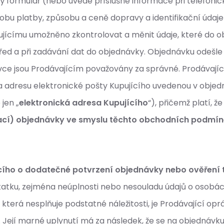
vý formulář (nebo uvede příslušné informace při telefon
obu platby, způsobu a ceně dopravy a identifikační údaje
ícímu umožněno zkontrolovat a měnit údaje, které do obj
před a při zadávání dat do objednávky. Objednávku odešle 
vce jsou Prodávajícím považovány za správné. Prodávají
na adresu elektronické pošty Kupujícího uvedenou v objed
jen „
elektronická adresa Kupujícího
“), přičemž platí, ž
ací) objednávky ve smyslu těchto obchodních podmíne
cího o dodatečné potvrzení objednávky nebo ověření 
ostatku, zejména neúplnosti nebo nesouladu údajů o osobá
terá nesplňuje podstatné náležitosti, je Prodávající oprá
Její marné uplynutí má za následek, že se na objednávku