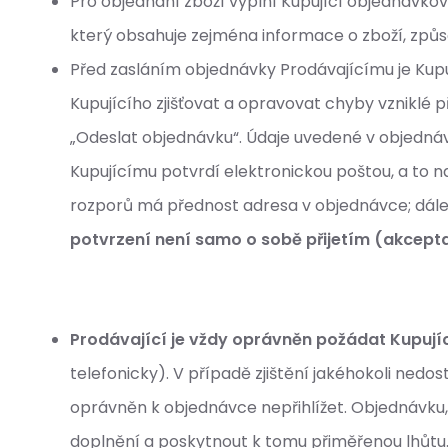
Pro objednání zboží vyplní Kupující objednávko
který obsahuje zejména informace o zboží, způs
Před zasláním objednávky Prodávajícímu je Kupuj
Kupujícího zjišťovat a opravovat chyby vzniklé 
„Odeslat objednávku“. Údaje uvedené v objedná
Kupujícímu potvrdí elektronickou poštou, a to 
rozporů má přednost adresa v objednávce; dále 
potvrzení není samo o sobě přijetím (akcept
Prodávající je vždy oprávněn požádat Kupují
telefonicky). V případě zjištění jakéhokoli ned
oprávněn k objednávce nepřihlížet. Objednávku, k
doplnění a poskytnout k tomu přiměřenou lhůtu. 