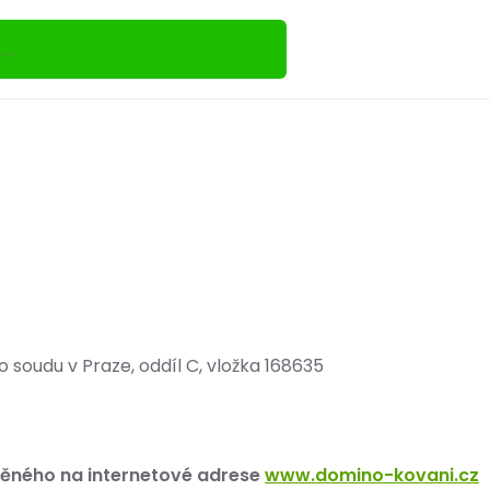
490
soudu v Praze, oddíl C, vložka 168635
těného na internetové adrese
www.domino-kovani.cz