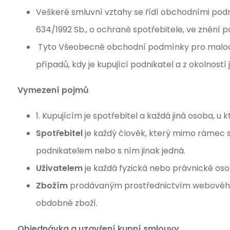
Veškeré smluvní vztahy se řídí obchodními podm
634/1992 Sb., o ochraně spotřebitele, ve znění 
Tyto Všeobecné obchodní podmínky pro maloobch
případů, kdy je kupující podnikatel a z okolností
Vymezení pojmů
1. Kupujícím je spotřebitel a každá jiná osoba, u 
Spotřebitel
je každý člověk, který mimo rámec
podnikatelem nebo s ním jinak jedná.
Uživatelem
je každá fyzická nebo právnické oso
Zbožím
prodávaným prostřednictvím webového rozh
obdobné zboží.
Objednávka a uzavření kupní smlouvy