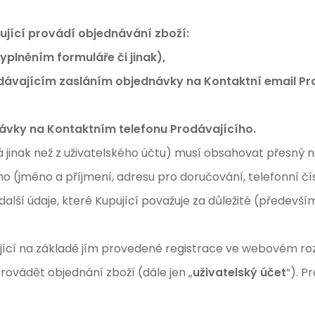
ující provádí objednávání zboží:
plněním formuláře či jinak),
dávajícím zasláním objednávky na Kontaktní email Pr
ávky na Kontaktním telefonu Prodávajícího.
 jinak než z uživatelského účtu) musí obsahovat přesný 
ho (jméno a příjmení, adresu pro doručování, telefonní čí
alší údaje, které Kupující považuje za důležité (předev
ící na základě jím provedené registrace ve webovém rozh
rovádět objednání zboží (dále jen „
uživatelský účet
“). P