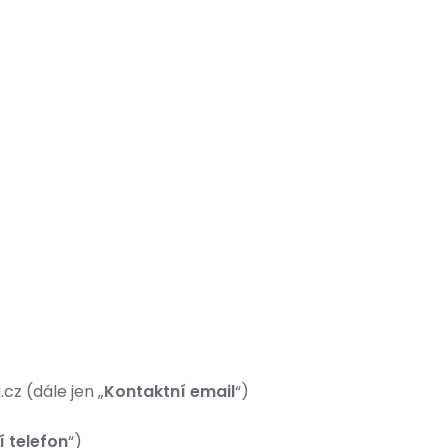
z (dále jen „
Kontaktní email
“)
 telefon
“)