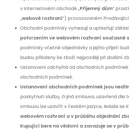
v internetovém obchodě „
Příjemný dům
“ pros
„
webové rozhraní
“) provozovaném Prodávajíc
Obchodní podmínky vymezují a upřesňují základní
potvrzením ve webovém rozhraní současně stv
podmínky včetně objednávky a jejího přijetí b
budou přiloženy ke zboží nejpozději při dodání z
Ustanovení odchylná od obchodních podmínek j
obchodních podmínek.
Ustanovení obchodních podmínek jsou nedíln
poskytnutí služby, či jiná smlouva, uzavřená d
smlouvu lze uzavřít v českém jazyce, ledaže se
webovém rozhraní a v průběhu objednání zbož
Kupující bere na vědomí a
zavazuje se v prů