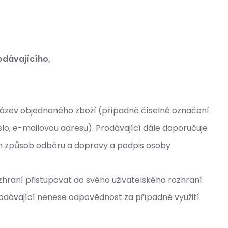
odávajícího,
název objednaného zboží (případně číselné označení
slo, e-mailovou adresu). Prodávající dále doporučuje
ším způsob odběru a dopravy a podpis osoby
raní přistupovat do svého uživatelského rozhraní.
rodávající nenese odpovědnost za případné využití