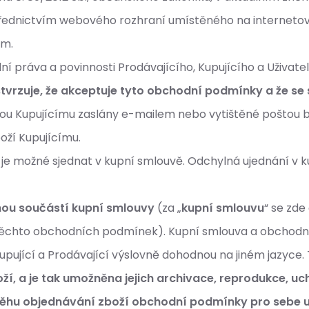
třednictvím webového rozhraní umístěného na interneto
ím.
 práva a povinnosti Prodávajícího, Kupujícího a Uživate
rzuje, že akceptuje tyto obchodní podmínky a že se s
udou Kupujícímu zaslány e-mailem nebo vytištěné poštou
boží Kupujícímu.
e možné sjednat v kupní smlouvě. Odchylná ujednání v 
ou součástí kupní smlouvy
(za „
kupní smlouvu
“ se zde
le těchto obchodních podmínek). Kupní smlouva a obchod
 Kupující a Prodávající výslovně dohodnou na jiném jazyc
í, a je tak umožněna jejich archivace, reprodukce, u
běhu objednávání zboží obchodní podmínky pro sebe 