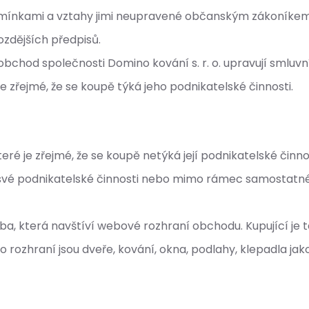
ínkami a vztahy jimi neupravené občanským zákoníkem, a
pozdějších předpisů.
od společnosti Domino kování s. r. o. upravují smluvní
 je zřejmé, že se koupě týká jeho podnikatelské činnosti.
které je zřejmé, že se koupě netýká její podnikatelské činnos
 své podnikatelské činnosti nebo mimo rámec samostatné
ba, která navštíví webové rozhraní obchodu. Kupující je 
raní jsou dveře, kování, okna, podlahy, klepadla jakož i j