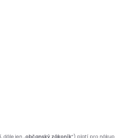
 dále jen „
občanský zákoník
“) platí pro nákup