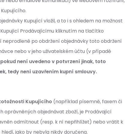
ické nebo emailové komunikaci) ve webovém rozhraní,
 Kupujícího.
ednávky Kupující vložil, a to i s ohledem na možnost
Kupující Prodávajícímu kliknutím na tlačítko
cí neprodleně po obdržení objednávky toto obdržení
návce nebo v jeho uživatelském účtu (v případě
e
pokud není uvedeno v potvrzení jinak, toto
k, tedy není uzavřením kupní smlouvy.
totožnosti Kupujícího
(například písemně, faxem či
ch oprávněných objednávat zboží, je Prodávající
vněn odmítnout (resp. k ní nepřihlížet) nebo vrátit k
 hledí, jako by nebyla nikdy doručena.