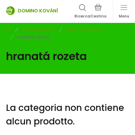
DOMINO KOVÁNÍ
Ricerca
Menu
KOVÁNÍ A KLIKY
Nerezové kování
hranatá rozeta
hranatá rozeta
La categoria non contiene
alcun prodotto.