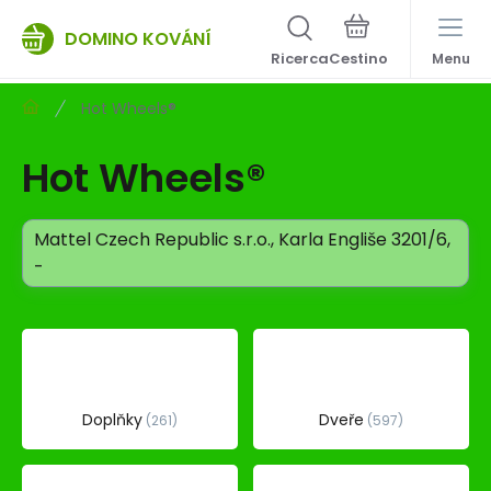
DOMINO KOVÁNÍ
Ricerca
Menu
Hot Wheels®
Hot Wheels®
Mattel Czech Republic s.r.o.
Karla Engliše 3201/6
-
Doplňky
Dveře
261
597