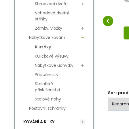
Shrnovací dveře
pojedynczy czarny
Compare
Favorite
(8szt)
TO CART
Vchodové dveřní
stříšky
Zámky, vložky
Nábytkové kování
Kluzáky
Kuličkové výsuvy
Nábytkové úchytky
Příslušenství
Stolařské
příslušenství
Sort prod
Stolové nohy
Poštovní schránky
KOVÁNÍ A KLIKY