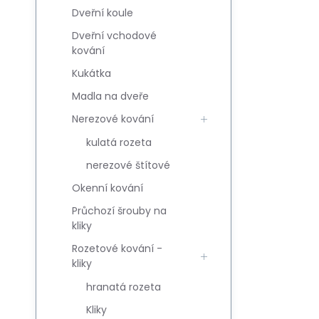
Dveřní koule
Dveřní vchodové
kování
Kukátka
Madla na dveře
Nerezové kování
kulatá rozeta
nerezové štítové
Okenní kování
Průchozí šrouby na
kliky
Rozetové kování -
kliky
hranatá rozeta
Kliky