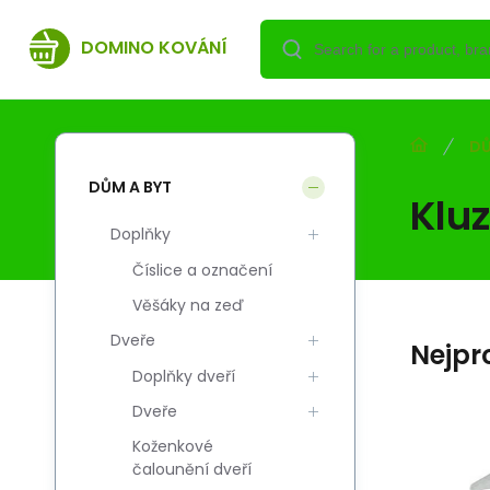
DOMINO KOVÁNÍ
DŮ
DŮM A BYT
Klu
Doplňky
Číslice a označení
Věšáky na zeď
Dveře
Nejpr
Doplňky dveří
Dveře
Koženkové
Code:
Code sup.:
EAN:
i700_5908211442440
5908211442440
5908211442440
čalounění dveří
Skladem
DOMINO
DO
0.80
USD
ą
F Ślizgacz ze szpilką