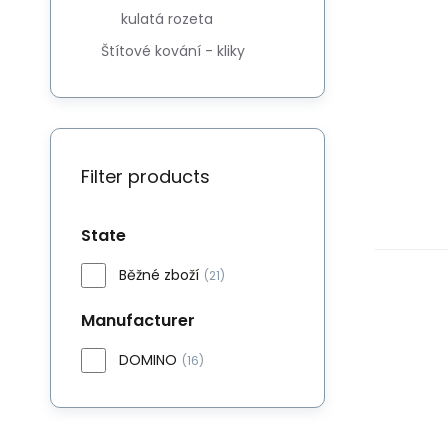
kulatá rozeta
Štítové kování - kliky
Filter products
State
Běžné zboží
(21)
Manufacturer
DOMINO
(16)