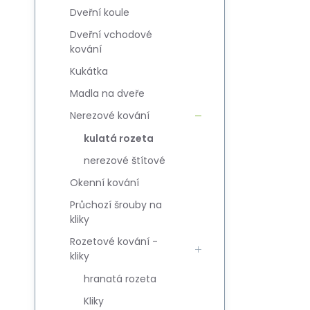
Dveřní koule
Dveřní vchodové
kování
Kukátka
Madla na dveře
Nerezové kování
kulatá rozeta
nerezové štítové
Okenní kování
Průchozí šrouby na
kliky
Rozetové kování -
kliky
hranatá rozeta
Kliky