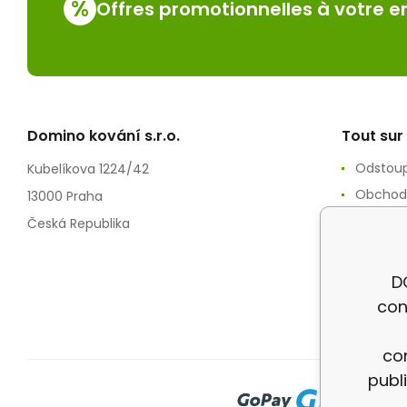
%
Offres promotionnelles à votre e
Domino kování s.r.o.
Tout sur
Odstoup
Kubelíkova 1224/42
Obchod
13000 Praha
Zpracov
Česká Republika
Reklam
Splátko
D
Doprav
con
con
publ