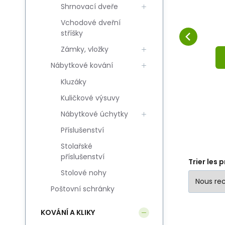
-
Shrnovací dveře
podklamkowa slim-
p
Comparer
Préféré
QR INX
AU PANIER
Vchodové dveřní
stříšky
Zámky, vložky
Nábytkové kování
Kluzáky
Kuličkové výsuvy
Nábytkové úchytky
Příslušenství
Stolařské
příslušenství
Trier les 
Stolové nohy
Poštovní schránky
KOVÁNÍ A KLIKY