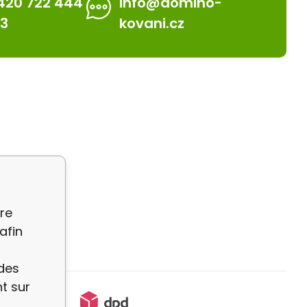
420 722 444
info@domino-
13
kovani.cz
re
afin
 des
t sur