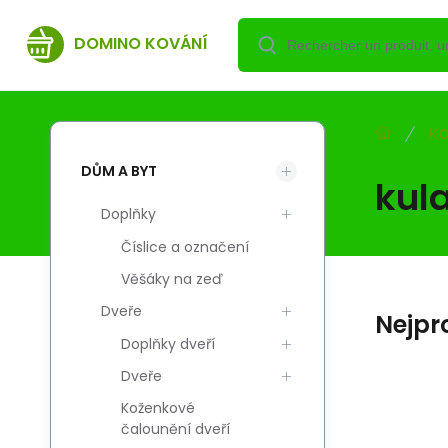
DOMINO KOVÁNÍ
KO
DŮM A BYT
kul
Doplňky
Číslice a označení
Věšáky na zeď
Dveře
Nejpr
Doplňky dveří
Dveře
Koženkové
1
Code du four.:
Code:
EAN:
i700_5908211470061
5908211470061
5908211470061
C
čalounění dveří
Skladem
0
EUR
CZ Rozeta