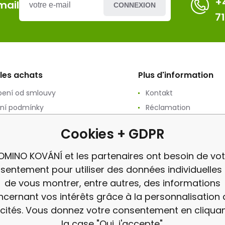
+
mail
CONNEXION
7
 les achats
Plus d'information
ení od smlouvy
Kontakt
ní podmínky
Réclamation
ání osobních údajů
avis
Cookies + GDPR
ační podmínky
vý prodej
OMINO KOVÁNÍ et les partenaires ont besoin de vot
a
sentement pour utiliser des données individuelles 
de vous montrer, entre autres, des informations
cernant vos intérêts grâce à la personnalisation
icités. Vous donnez votre consentement en cliquan
la case "Oui, j'accepte".