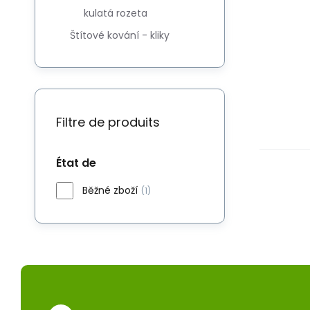
kulatá rozeta
Štítové kování - kliky
Filtre de produits
État de
Běžné zboží
(1)