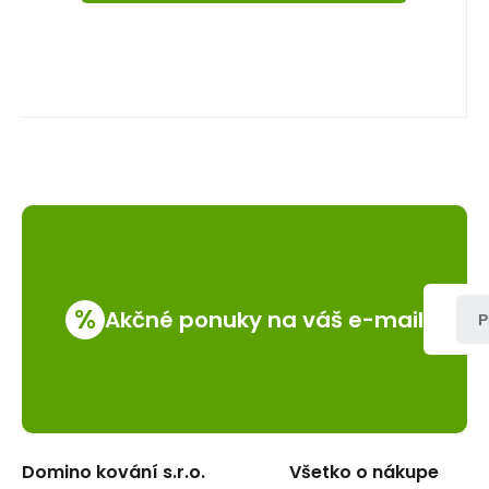
%
Akčné ponuky na váš e-mail
P
Domino kování s.r.o.
Všetko o nákupe