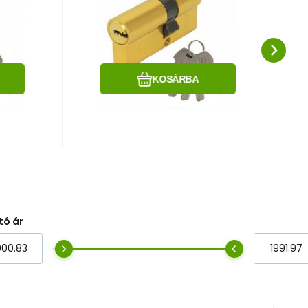
5 M2
ECOLINE K5 30/30 M2
e
Hasonlítsa össze
Kedvenc
KOSÁRBA
tó ár