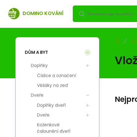
DOMINO KOVÁNÍ
DŮ
DŮM A BYT
Vlo
Doplňky
Číslice a označení
Věšáky na zeď
Dveře
Nejpr
Doplňky dveří
Dveře
Koženkové
Kód:
Szál. kód:
EAN:
i700_5908211449586
5908211449586
5908211449586
čalounění dveří
Skladem
DOMINO
DO
1 986.83
HUF
Wkładka HOMER