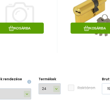
COLINE K5 30/40 M9
ECOLINE K5 25/3
Hasonlítsa össze
Kedvenc
Hasonlítsa össz
Kedvenc
KOSÁRBA
KOSÁRBA
ek rendezése
Termékek
Brut
Raktáron