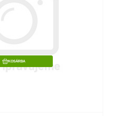
Hasonlítsa össze
Kedvenc
KOSÁRBA