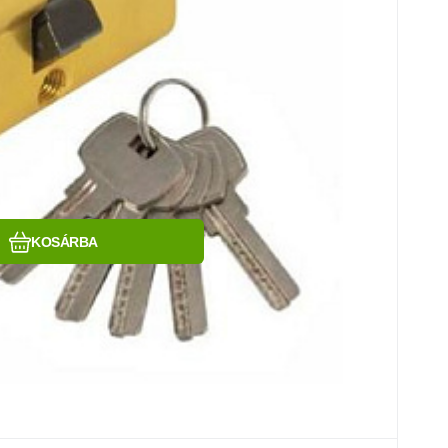
Hasonlítsa össze
Kedvenc
KOSÁRBA