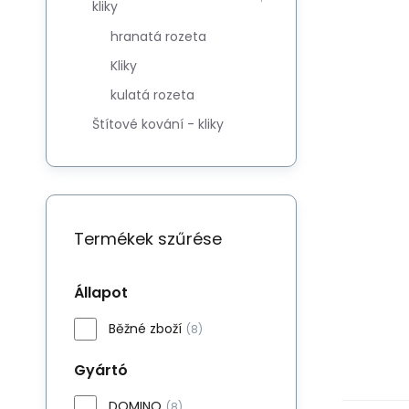
kliky
hranatá rozeta
Kliky
kulatá rozeta
Štítové kování - kliky
Termékek szűrése
Állapot
Běžné zboží
(8)
Gyártó
DOMINO
(8)