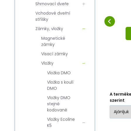
M2
Shrnovací dveře
ECOLINE K5 30/40 M2
E
Hasonlítsa össze
Kedvenc
KOSÁRBA
Vchodové dveřní
stříšky
Zámky, vložky
Magnetické
zámky
Visací zámky
Vložky
Vložka DMO
Vložka s koulí
DMO
A termék
Vložky DMO
szerint
stejně
kodované
Vložky Ecoline
K5