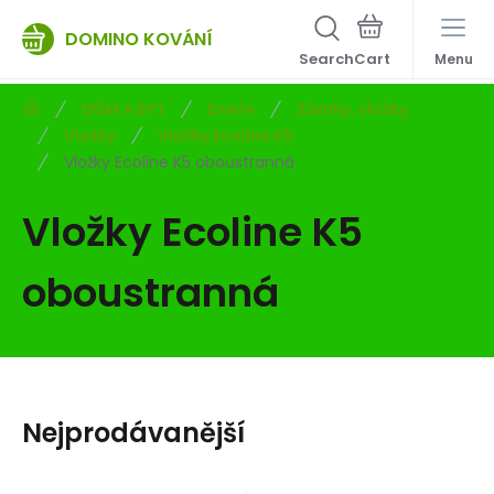
DOMINO KOVÁNÍ
Search
Menu
DŮM A BYT
Dveře
Zámky, vložky
Vložky
Vložky Ecoline K5
Vložky Ecoline K5 oboustranná
Vložky Ecoline K5
oboustranná
Nejprodávanější