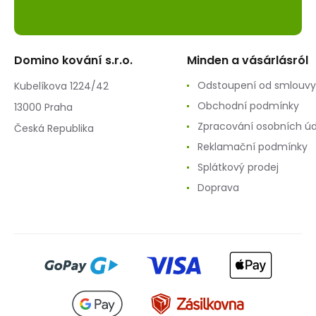
Domino kování s.r.o.
Minden a vásárlásról
Odstoupení od smlouvy
Kubelíkova 1224/42
Obchodní podmínky
13000 Praha
Zpracování osobních ú
Česká Republika
Reklamační podmínky
Splátkový prodej
Doprava