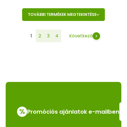
TOVÁBBI TERMÉKEK MEGTEKINTÉSE
1
2
3
4
Következő
%
Promóciós ajánlatok e-mailben