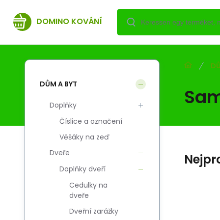
DOMINO KOVÁNÍ
DŮ
DŮM A BYT
Sam
Doplňky
Číslice a označení
Věšáky na zeď
Dveře
Nejpr
Doplňky dveří
Cedulky na
dveře
Kód:
Szál. kód:
EAN:
i700_5908211499284
5908211499284
5908211499284
Skladem
Dveřní zarážky
DO
8 050.34
HUF
o
Ramię z blokadą do