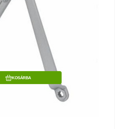
Hasonlítsa össze
Kedvenc
KOSÁRBA