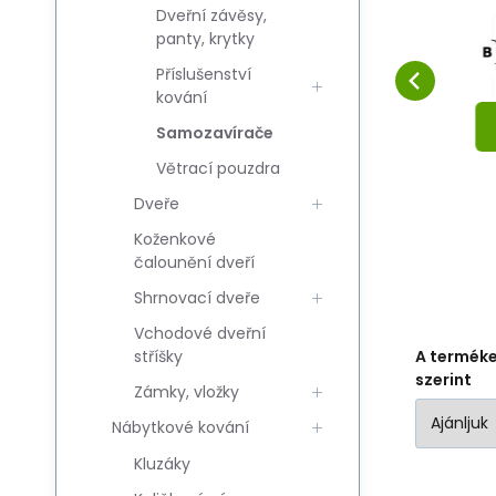
D2000 srebrne
2
Dveřní závěsy,
Hasonlítsa össze
Kedvenc
panty, krytky
KOSÁRBA
Příslušenství
kování
Samozavírače
Větrací pouzdra
Dveře
Koženkové
čalounění dveří
Shrnovací dveře
Vchodové dveřní
stříšky
A termék
szerint
Zámky, vložky
Nábytkové kování
Kluzáky