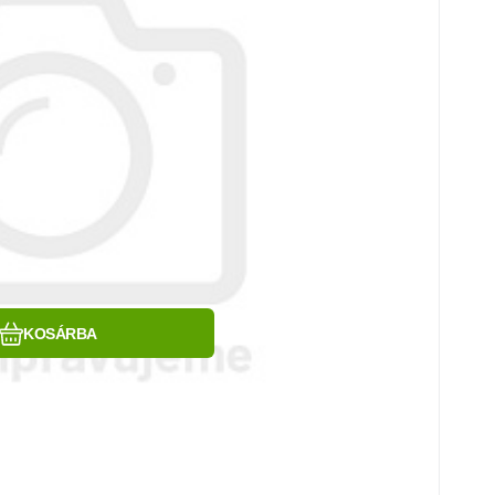
Hasonlítsa össze
Kedvenc
KOSÁRBA