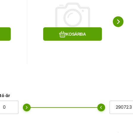
iem
1500 z ramieniem
biały
e
Hasonlítsa össze
Kedvenc
KOSÁRBA
tó ár