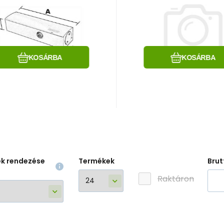
000 V z ramieniem
2000 V z ramien
brąz
srebrny
Hasonlítsa össze
Kedvenc
Hasonlítsa össz
Kedvenc
KOSÁRBA
KOSÁRBA
ek rendezése
Termékek
Brut
Raktáron