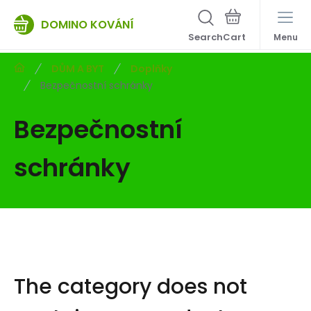
DOMINO KOVÁNÍ
Search
Menu
DŮM A BYT
Doplňky
Bezpečnostní schránky
Bezpečnostní
schránky
The category does not