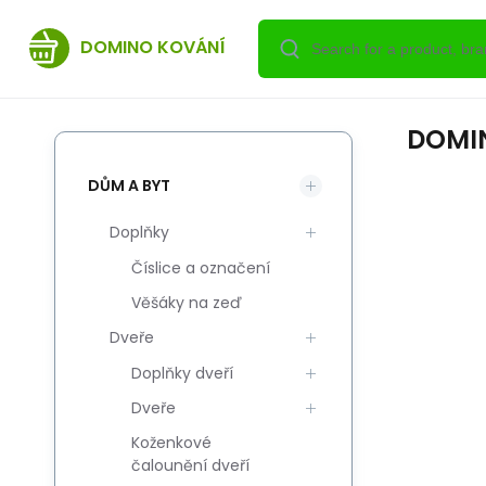
DOMINO KOVÁNÍ
DOMI
DŮM A BYT
Doplňky
Číslice a označení
Věšáky na zeď
Dveře
Doplňky dveří
Dveře
Koženkové
čalounění dveří