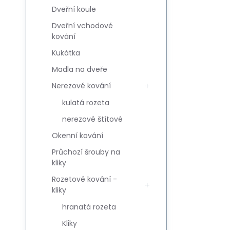
Dveřní koule
Dveřní vchodové
kování
Kukátka
Madla na dveře
Nerezové kování
kulatá rozeta
nerezové štítové
Okenní kování
Průchozí šrouby na
kliky
Rozetové kování -
kliky
hranatá rozeta
Kliky