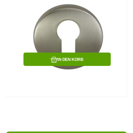
10.51
EUR
Szyld 553 M9 nikiel PZ
Vergleichen Sie
Favorit
IN DEN KORB