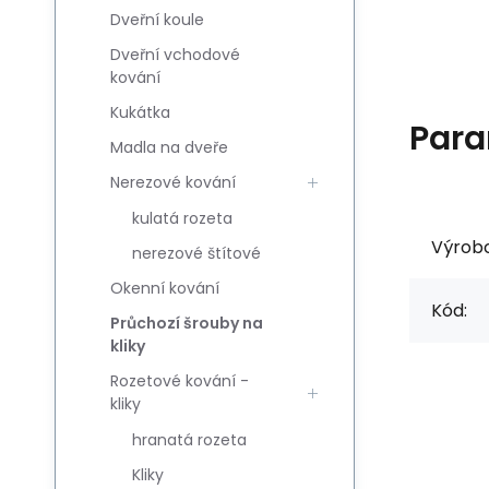
Dveřní koule
Dveřní vchodové
kování
Kukátka
Para
Madla na dveře
Nerezové kování
kulatá rozeta
Výrob
nerezové štítové
Okenní kování
Kód:
Průchozí šrouby na
kliky
Rozetové kování -
kliky
hranatá rozeta
Kliky