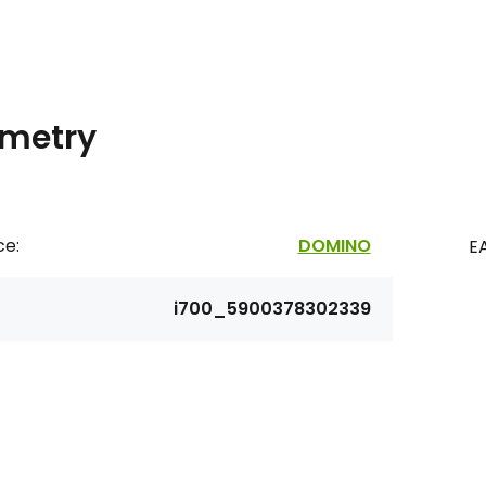
metry
ce:
DOMINO
E
i700_5900378302339