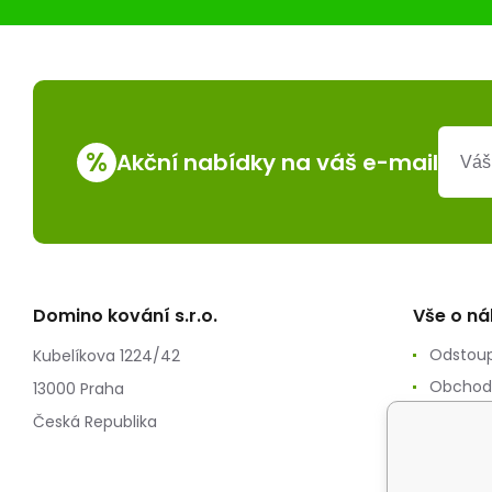
%
Akční nabídky na váš e-mail
Domino kování s.r.o.
Vše o n
Odstoup
Kubelíkova 1224/42
Obchod
13000 Praha
Zpracov
Česká Republika
Reklam
Splátko