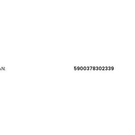
AN:
5900378302339