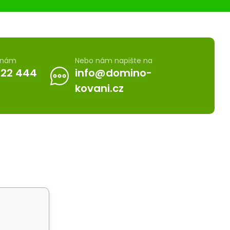
e nám
Nebo nám napište na
722 444
info@domino-
kovani.cz