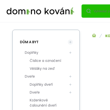
KO
DŮM A BYT
Doplňky
Číslice a označení
Věšáky na zeď
Dveře
Doplňky dveří
Dveře
Koženkové
čalounění dveří