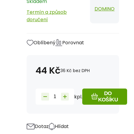
Skladem
DOMINO
Termín a způsob
doručení
Oblíbený
Porovnat
44
Kč
36
Kč
bez DPH
DO
kpl.
KOŠÍKU
Dotaz
Hlídat