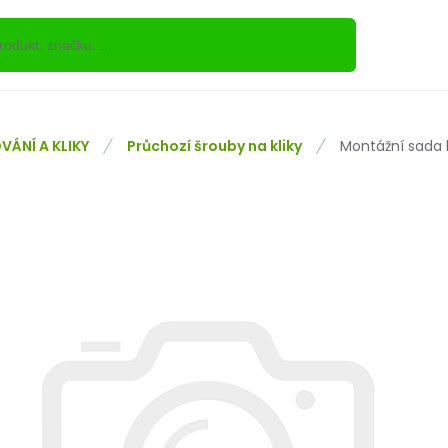
VÁNÍ A KLIKY
Průchozí šrouby na kliky
Montážní sada 