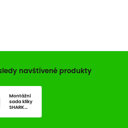
ledy navštívené produkty
Montážní
sada kliky
SHARK
(čep 110
mm, 2x
šroub 55