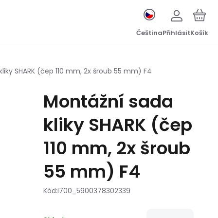
Čeština
Přihlásit
Košík
kliky SHARK (čep 110 mm, 2x šroub 55 mm) F4
Montážní sada
kliky SHARK (čep
110 mm, 2x šroub
55 mm) F4
Kód:
i700_5900378302339