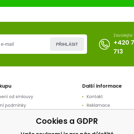
mm) F4
Zavolejt
+420 
PŘIHLÁSIT
713
ákupu
Další informace
ení od smlouvy
Kontakt
ní podmínky
Reklamace
ání osobních údajů
Recenze
Cookies a GDPR
ační podmínky
vý prodej