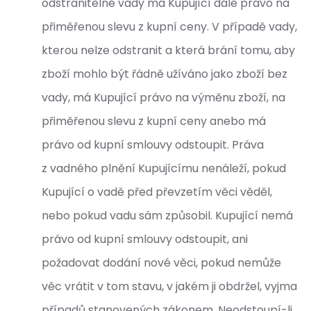
odstranitelné vady má Kupující dále právo na
přiměřenou slevu z kupní ceny. V případě vady,
kterou nelze odstranit a která brání tomu, aby
zboží mohlo být řádně užíváno jako zboží bez
vady, má Kupující právo na výměnu zboží, na
přiměřenou slevu z kupní ceny anebo má
právo od kupní smlouvy odstoupit. Práva
z vadného plnění Kupujícímu nenáleží, pokud
Kupující o vadě před převzetím věci věděl,
nebo pokud vadu sám způsobil. Kupující nemá
právo od kupní smlouvy odstoupit, ani
požadovat dodání nové věci, pokud nemůže
věc vrátit v tom stavu, v jakém ji obdržel, vyjma
případů stanovených zákonem. Neodstoupí-li