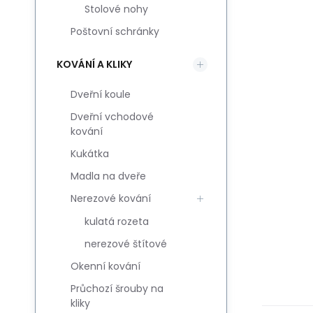
Stolové nohy
Poštovní schránky
KOVÁNÍ A KLIKY
Dveřní koule
Dveřní vchodové
kování
Kukátka
Madla na dveře
Nerezové kování
kulatá rozeta
nerezové štítové
Okenní kování
Průchozí šrouby na
kliky