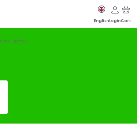
English
Login
Cart
ávací zámky