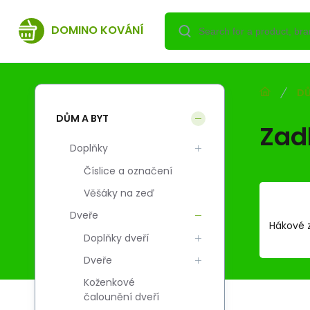
DOMINO KOVÁNÍ
DŮ
DŮM A BYT
Zad
Doplňky
Číslice a označení
Věšáky na zeď
Dveře
Hákové 
Doplňky dveří
Dveře
Koženkové
čalounění dveří