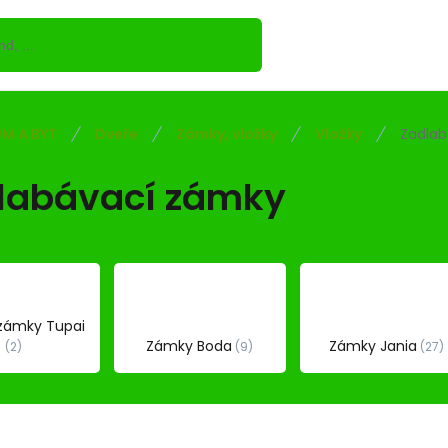
M A BYT
Dveře
Zámky, vložky
Vložky
Zadlab
labávací zámky
zámky Tupai
Zámky Boda
Zámky Jania
2
9
27