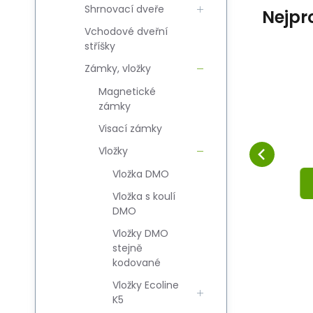
Shrnovací dveře
Nejpr
Vchodové dveřní
stříšky
Zámky, vložky
Code:
Code sup.:
EAN:
i700_5908278400582
5908278400582
5908278400582
Skladem
Magnetické
12.35
USD
Zamek JANIA 72/34
Z
zámky
PZ Z223 rolka
Compare
Favorite
y
Visací zámky
TO CART
Vložky
Vložka DMO
Vložka s koulí
DMO
Vložky DMO
stejně
kodované
Vložky Ecoline
K5