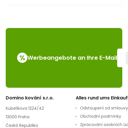
%
Werbeangebote an Ihre E-Mail
Domino kování s.r.o.
Alles rund ums Einkau
Odstoupení od smlouvy
Kubelíkova 1224/42
Obchodní podmínky
13000 Praha
Zpracování osobních ú
Česká Republika