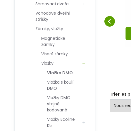
Shrnovací dveře
M2
HIGH HOPE
HI
Comparer
Préféré
AU PANIER
Vchodové dveřní
stříšky
Zámky, vložky
Magnetické
zámky
Visací zámky
Vložky
Vložka DMO
Vložka s koulí
DMO
Trier les 
Vložky DMO
stejně
kodované
Vložky Ecoline
K5