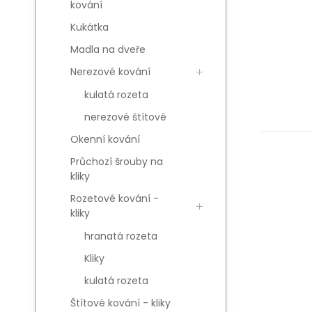
kování
Kukátka
Madla na dveře
Nerezové kování
kulatá rozeta
nerezové štítové
Okenní kování
Průchozí šrouby na
kliky
Rozetové kování -
kliky
hranatá rozeta
Kliky
kulatá rozeta
Štítové kování - kliky