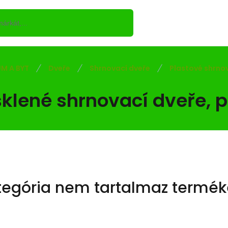
M A BYT
Dveře
Shrnovací dveře
Plastové shrno
sklené shrnovací dveře, p
tegória nem tartalmaz termék