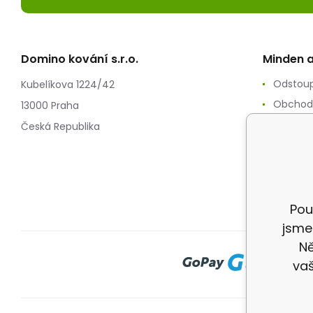
Domino kování s.r.o.
Minden a
Odstoup
Kubelíkova 1224/42
Obchod
13000 Praha
Zpracov
Česká Republika
Reklam
Splátko
Doprav
Pou
jsme
Ně
vaš