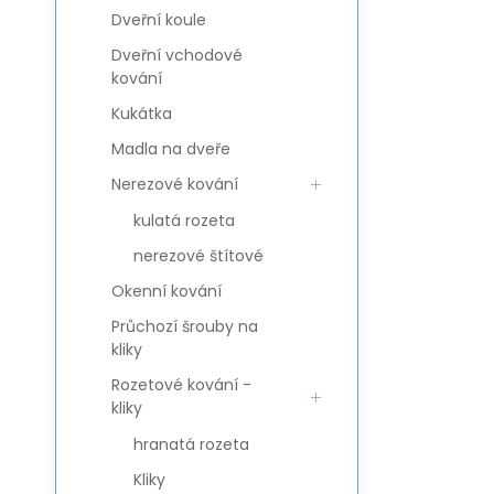
Dveřní koule
Dveřní vchodové
kování
Kukátka
Madla na dveře
Nerezové kování
kulatá rozeta
nerezové štítové
Okenní kování
Průchozí šrouby na
kliky
Rozetové kování -
kliky
hranatá rozeta
Kliky