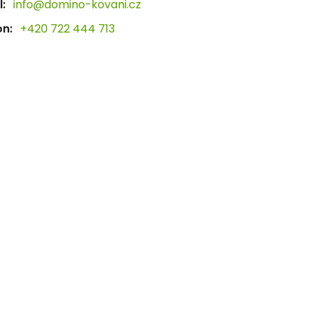
:
info@domino-kovani.cz
on:
+420 722 444 713