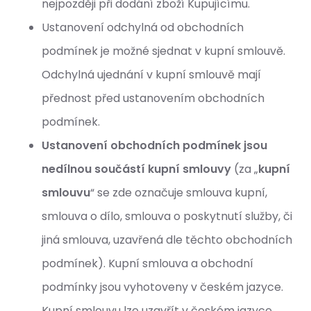
nejpozději při dodání zboží Kupujícímu.
Ustanovení odchylná od obchodních
podmínek je možné sjednat v kupní smlouvě.
Odchylná ujednání v kupní smlouvě mají
přednost před ustanovením obchodních
podmínek.
Ustanovení obchodních podmínek jsou
nedílnou součástí kupní smlouvy
(za „
kupní
smlouvu
“ se zde označuje smlouva kupní,
smlouva o dílo, smlouva o poskytnutí služby, či
jiná smlouva, uzavřená dle těchto obchodních
podmínek). Kupní smlouva a obchodní
podmínky jsou vyhotoveny v českém jazyce.
Kupní smlouvu lze uzavřít v českém jazyce,