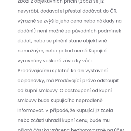
zboží z objektivních příčin (zboží se již
nevyrábí, dodavatel přestal dodávat do ČR,
výrazně se zvýšila jeho cena nebo náklady na
dodání) není možné za původních podmínek
dodat, nebo se plnění stane objektivně
nemožným, nebo pokud nemá Kupující
vyrovnány veškeré závazky vůči
Prodávajícímu splatné ke dni vystavení
objednávky, má Prodávající právo odstoupit
od kupní smlouvy. O odstoupení od kupní
smlouvy bude Kupujícího neprodleně
informovat. V případě, že Kupující již zcela
nebo zčásti uhradil kupní cenu, bude mu
přijatá částka vrácena bezhotovostně na účet