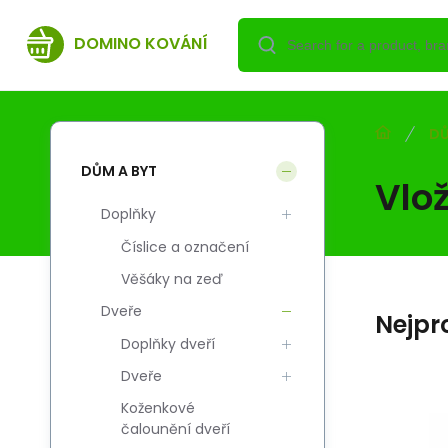
DOMINO KOVÁNÍ
DŮ
DŮM A BYT
Vlož
Doplňky
Číslice a označení
Věšáky na zeď
Dveře
Nejpr
Doplňky dveří
Dveře
Koženkové
Code:
Code sup.:
EAN:
i700_5908211449685
5908211449685
5908211449685
čalounění dveří
Skladem
DOMINO
DO
6.27
USD
Wkładka HOMER