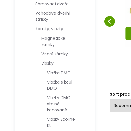
G
Shrnovací dveře
ECOLINE K5 35/30G
Compare
Favorite
M9
TO CART
Vchodové dveřní
stříšky
Zámky, vložky
Magnetické
zámky
Visací zámky
Vložky
Vložka DMO
Vložka s koulí
DMO
Sort prod
Vložky DMO
stejně
kodované
Vložky Ecoline
K5