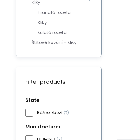
kliky
hranatá rozeta
Kliky
kulatá rozeta
Štítové kování - kliky
Filter products
State
Běžné zboží
(7)
Manufacturer
DOMINO
(7)