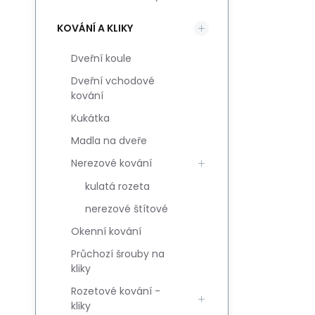
KOVÁNÍ A KLIKY
Dveřní koule
Dveřní vchodové
kování
Kukátka
Madla na dveře
Nerezové kování
kulatá rozeta
nerezové štítové
Okenní kování
Průchozí šrouby na
kliky
Rozetové kování -
kliky