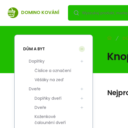
DOMINO KOVÁNÍ
DŮ
DŮM A BYT
Kno
Doplňky
Číslice a označení
Věšáky na zeď
Dveře
Nejpr
Doplňky dveří
Dveře
Koženkové
Kod:
Kod dost.:
EAN:
i700_5908211484860
5908211484860
5908211484860
čalounění dveří
Skladem
10.41
PLN
U Gałka CRYSTAL