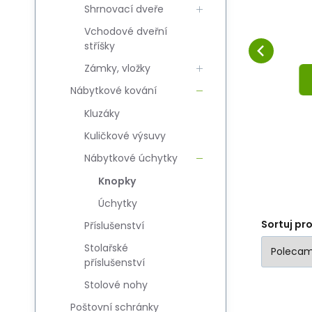
Shrnovací dveře
A25mm M6/Biały
Porównać
Ulubiony
DO KOSZA
Vchodové dveřní
stříšky
Zámky, vložky
Nábytkové kování
Kluzáky
Kuličkové výsuvy
Nábytkové úchytky
Knopky
Úchytky
Sortuj pr
Příslušenství
Stolařské
příslušenství
Stolové nohy
Poštovní schránky