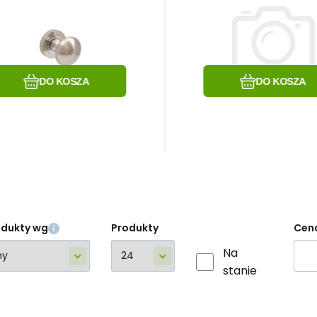
STAŁA
Porównać
Ulubiony
Porównać
Ulubiony
DO KOSZA
DO KOSZA
odukty wg
Produkty
Cen
Na
stanie