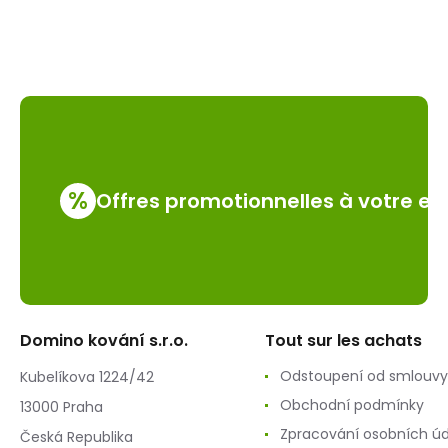
%
Offres promotionnelles à votre em
Domino kování s.r.o.
Tout sur les achats
Odstoupení od smlouvy
Kubelíkova 1224/42
Obchodní podmínky
13000 Praha
Zpracování osobních ú
Česká Republika